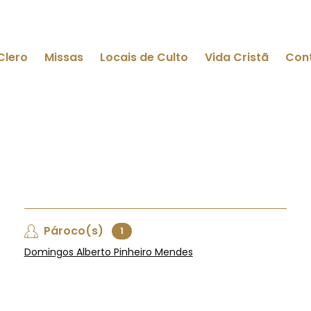
Clero
Missas
Locais de Culto
Vida Cristã
Con
Pároco(s)
1
Domingos Alberto Pinheiro Mendes