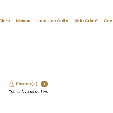
Clero
Missas
Locais de Culto
Vida Cristã
Con
Pároco(s)
1
Tobias Álvares da Silva