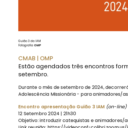
Guião 3 da IAM
Fotografia
OMP
CMAB | OMP
Estão agendados três encontros for
setembro.
Durante o mês de setembro de 2024, decorrerão
Adolescência Missionária - para animadores/as
Encontro apresentação Guião 3 IAM
(on-line)
12 Setembro 2024 | 21h30
Objetivo: introduzir catequistas e animadores/a
Link reunião:
https://videoconf-colibri.zoom.us