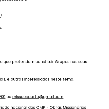
)
a.
ou que pretendam constituir Grupos nas suas
rados, e outros interessados neste tema.
PS9
ou
missoesporto@gmail.com
riado nacional das OMP - Obras Missionárias