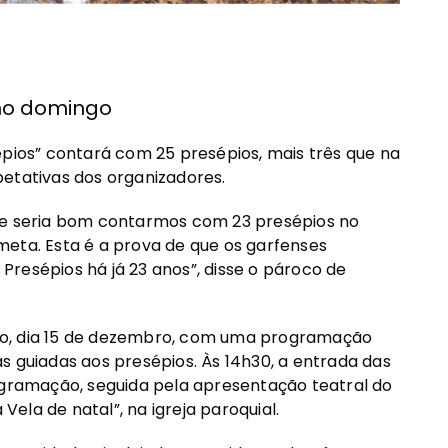
imo domingo
épios” contará com 25 presépios, mais três que na
petativas dos organizadores.
que seria bom contarmos com 23 presépios no
meta. Esta é a prova de que os garfenses
resépios há já 23 anos”, disse o pároco de
go, dia 15 de dezembro, com uma programação
tas guiadas aos presépios. Às 14h30, a entrada das
rogramação, seguida pela apresentação teatral do
ela de natal”, na igreja paroquial.