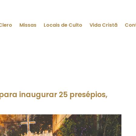
Clero
Missas
Locais de Culto
Vida Cristã
Con
para inaugurar 25 presépios,