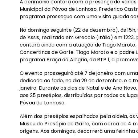
A cerimónia contará com a presença de várias 
Municipal da Póvoa de Lanhoso, Frederico Castro
programa prossegue com uma visita guiada aos 
No domingo seguinte (22 de dezembro), às 15h, 
de Assis, realizado em Greccio (Itália) em 1223,
contará ainda com a atuação de Tiago Maroto,
Concertinas de Garfe. Tiago Maroto e o padre
programa Praça da Alegria, da RTP 1, a promover
O evento prosseguirá até 7 de janeiro com uma s
dedicada ao fado, no dia 29 de dezembro, e o tr
janeiro. Durante os dias de Natal e de Ano Novo
aos 25 presépios, distribuídos por todos os luga
Póvoa de Lanhoso.
Além dos presépios espalhados pela aldeia, os 
Museu do Presépio de Garfe, com cerca de 4 mi
origens. Aos domingos, decorrerá uma feirinha de