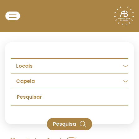
Pesquisa