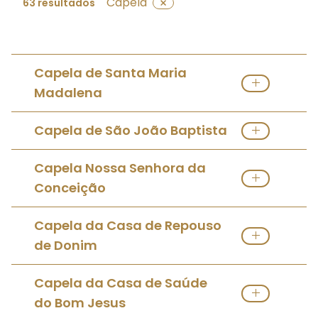
Capela
63 resultados
Capela de Santa Maria
Madalena
Ver Capela
Capela de São João Baptista
Ver Capela
Capela Nossa Senhora da
Conceição
Ver Capela
Capela da Casa de Repouso
de Donim
Ver Capela
Capela da Casa de Saúde
do Bom Jesus