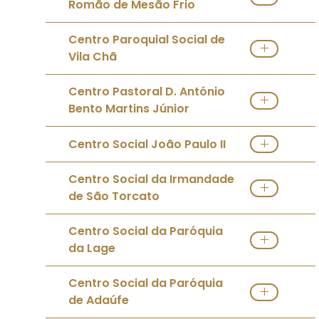
Romão de Mesão Frio
Ver IPSS
Centro Paroquial Social de
Vila Chã
Ver IPSS
Centro Pastoral D. António
Bento Martins Júnior
Ver IPSS
Centro Social João Paulo II
Ver IPSS
Centro Social da Irmandade
de São Torcato
Ver IPSS
Centro Social da Paróquia
da Lage
Ver IPSS
Centro Social da Paróquia
de Adaúfe