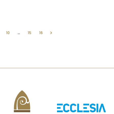
10
...
15
16