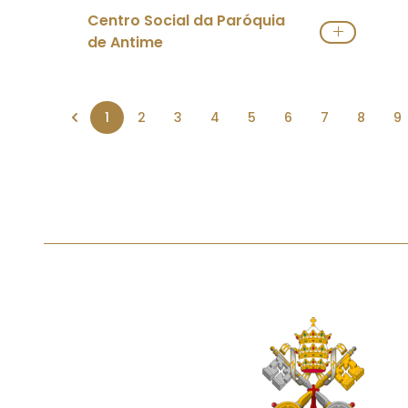
Ver IPSS
Centro Social da Paróquia
de Antime
Ver IPSS
1
2
3
4
5
6
7
8
9