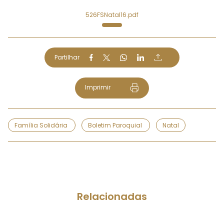
526FSNatal16.pdf
Partilhar
Imprimir
Família Solidária
Boletim Paroquial
Natal
Relacionadas