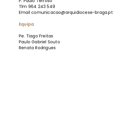
P. Paulo Terroso
Tlm 964 243 549
Email
comunicacao@arquidiocese-braga.pt
Equipa
Pe. Tiago Freitas
Paulo Gabriel Souto
Renata Rodrigues