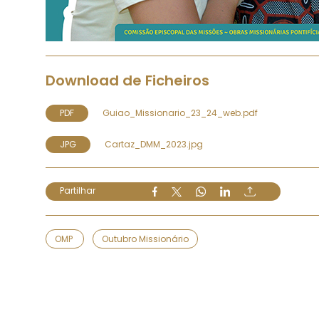
Download de Ficheiros
PDF
Guiao_Missionario_23_24_web.pdf
JPG
Cartaz_DMM_2023.jpg
Partilhar
OMP
Outubro Missionário