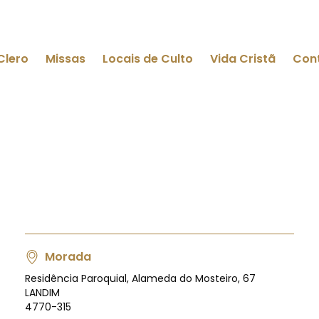
Clero
Missas
Locais de Culto
Vida Cristã
Con
Morada
Residência Paroquial, Alameda do Mosteiro, 67
LANDIM
4770-315