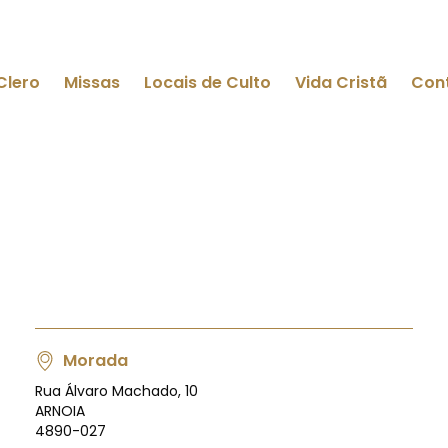
Clero
Missas
Locais de Culto
Vida Cristã
Con
Morada
Rua Álvaro Machado, 10
ARNOIA
4890-027