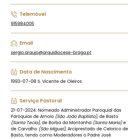
Telemóvel
915984005
Email
sergio.araujo@arquidiocese-braga.pt
Data de Nascimento
1993-07-08 S. Vicente de Oleiros
Serviço Pastoral
21-07-2024: Nomeado Administrador Paroquial das
Paróquias de Arnoia
(São João Baptista)
, de Basto
(Santa Tecla)
, de Borba da Montanha
(Santa Maria)
e
de Carvalho
(São Miguel)
, Arciprestado de Celorico de
Basto, tendo como Moderadores o Padre José