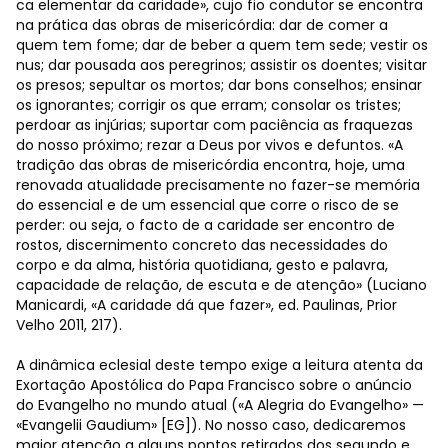
ca elementar da caridade», cujo fio condutor se encontra
na prática das obras de misericórdia: dar de comer a
quem tem fome; dar de beber a quem tem sede; vestir os
nus; dar pousada aos peregrinos; assistir os doentes; visitar
os presos; sepultar os mortos; dar bons conselhos; ensinar
os ignorantes; corrigir os que erram; consolar os tristes;
perdoar as injúrias; suportar com paciência as fraquezas
do nosso próximo; rezar a Deus por vivos e defuntos. «A
tradição das obras de misericórdia encontra, hoje, uma
renovada atualidade precisamente no fazer-se memória
do essencial e de um essencial que corre o risco de se
perder: ou seja, o facto de a caridade ser encontro de
rostos, discernimento concreto das necessidades do
corpo e da alma, história quotidiana, gesto e palavra,
capacidade de relação, de escuta e de atenção» (Luciano
Manicardi, «A caridade dá que fazer», ed. Paulinas, Prior
Velho 2011, 217).
A dinâmica eclesial deste tempo exige a leitura atenta da
Exortação Apostólica do Papa Francisco sobre o anúncio
do Evangelho no mundo atual («A Alegria do Evangelho» —
«Evangelii Gaudium» [EG]). No nosso caso, dedicaremos
maior atenção a alguns pontos retirados dos segundo e