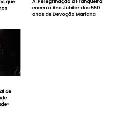
A.
Peregrinação à Franqueira
os que
encerra Ano Jubilar dos 550
nos
anos de Devoção Mariana
al de
nde
ade»