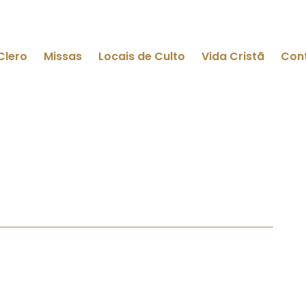
Clero
Missas
Locais de Culto
Vida Cristã
Con