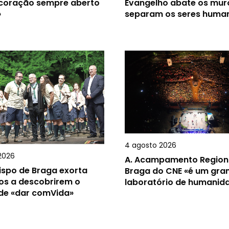
 coração sempre aberto
Evangelho abate os mur
»
separam os seres huma
4 agosto 2026
2026
A.
Acampamento Region
ispo de Braga exorta
Braga do CNE «é um gra
os a descobrirem o
laboratório de humanid
 de «dar comVida»