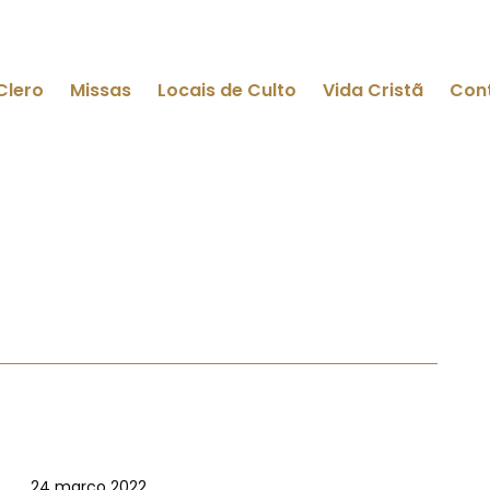
Clero
Missas
Locais de Culto
Vida Cristã
Con
24 março 2022