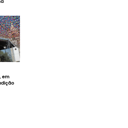
na
, em
radição