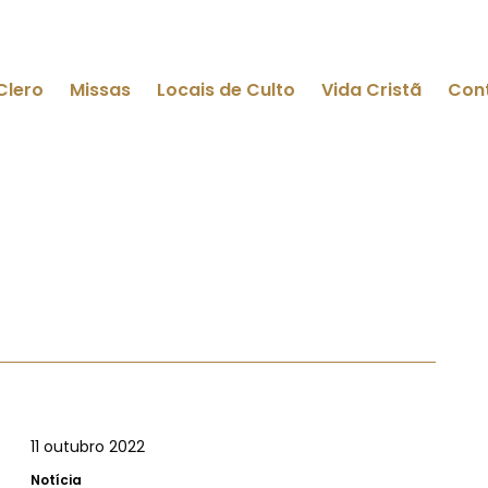
Clero
Missas
Locais de Culto
Vida Cristã
Con
11 outubro 2022
Notícia