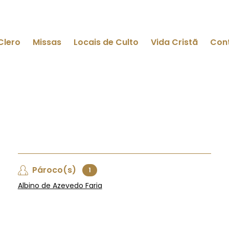
Clero
Missas
Locais de Culto
Vida Cristã
Con
Pároco(s)
1
Albino de Azevedo Faria