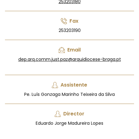
253203180
Fax
253203190
Email
dep.arq.comm.just.paz@arquidiocese-braga.pt
Assistente
Pe. Luís Gonzaga Marinho Teixeira da Silva
Director
Eduardo Jorge Madureira Lopes