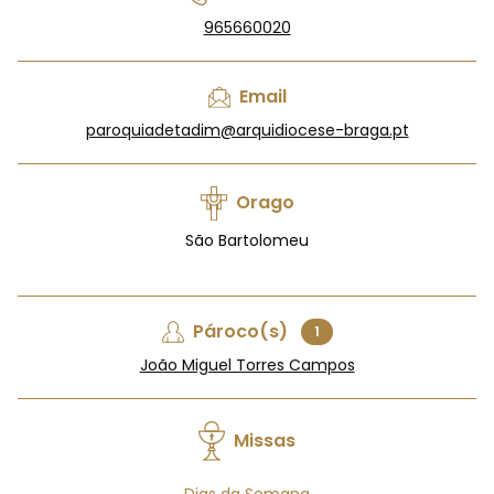
965660020
Email
paroquiadetadim@arquidiocese-braga.pt
Orago
São Bartolomeu
Pároco(s)
1
João Miguel Torres Campos
Missas
Dias da Semana