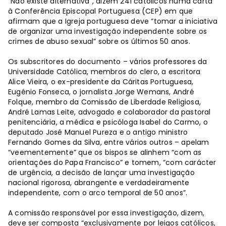
“Não existe alternativa”, dizem 241 católicos numa carta
à Conferência Episcopal Portuguesa (CEP) em que
afirmam que a Igreja portuguesa deve “tomar a iniciativa
de organizar uma investigação independente sobre os
crimes de abuso sexual” sobre os últimos 50 anos.
Os subscritores do documento – vários professores da
Universidade Católica, membros do clero, a escritora
Alice Vieira, o ex-presidente da Cáritas Portuguesa,
Eugénio Fonseca, o jornalista Jorge Wemans, André
Folque, membro da Comissão de Liberdade Religiosa,
André Lamas Leite, advogado e colaborador da pastoral
penitenciária, a médica e psicóloga Isabel do Carmo, o
deputado José Manuel Pureza e o antigo ministro
Fernando Gomes da Silva, entre vários outros – apelam
“veementemente” que os bispos se alinhem “com as
orientações do Papa Francisco” e tomem, “com carácter
de urgência, a decisão de lançar uma investigação
nacional rigorosa, abrangente e verdadeiramente
independente, com o arco temporal de 50 anos”.
A comissão responsável por essa investigação, dizem,
deve ser composta “exclusivamente por leigos católicos,