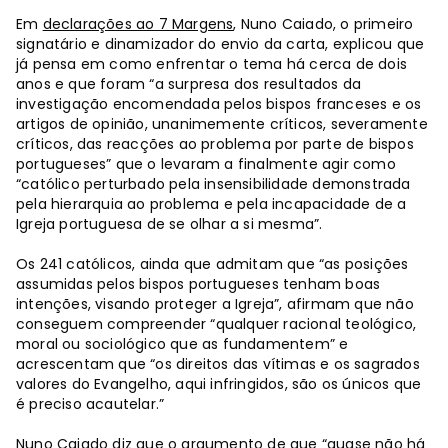
Em
declarações ao 7 Margens
, Nuno Caiado, o primeiro
signatário e dinamizador do envio da carta, explicou que
já pensa em como enfrentar o tema há cerca de dois
anos e que foram “a surpresa dos resultados da
investigação encomendada pelos bispos franceses e os
artigos de opinião, unanimemente críticos, severamente
críticos, das reacções ao problema por parte de bispos
portugueses” que o levaram a finalmente agir como
“católico perturbado pela insensibilidade demonstrada
pela hierarquia ao problema e pela incapacidade de a
Igreja portuguesa de se olhar a si mesma”.
Os 241 católicos, ainda que admitam que “as posições
assumidas pelos bispos portugueses tenham boas
intenções, visando proteger a Igreja”, afirmam que não
conseguem compreender “qualquer racional teológico,
moral ou sociológico que as fundamentem” e
acrescentam que “os direitos das vítimas e os sagrados
valores do Evangelho, aqui infringidos, são os únicos que
é preciso acautelar.”
Nuno Caiado diz que o argumento de que “quase não há