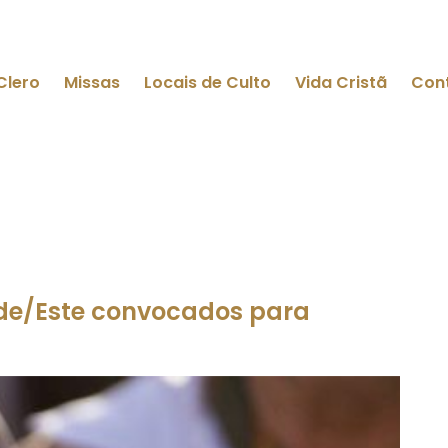
Clero
Missas
Locais de Culto
Vida Cristã
Con
de/Este convocados para