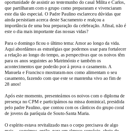
oportunidade de assistir ao testemunho do casal Milita e Carlos,
que partilharam com o grupo como prepararam e vivenciaram
este dia tão especial. O Padre Paulino esclareceu dúvidas que
ainda persistiam acerca deste Sacramento e realçou a
importância de uma boa preparação da celebração. Afinal, não é
este o dia mais importante das nossas vidas?
Para o domingo ficou o último tema: Amor ao longo da vida.
Aqui abordámos as estratégias que podemos usar para fortalecer
a relação ao longo do tempo, as perspectivas que os noivos têm
para os anos seguintes ao Matrimónio e também os
acontecimentos que poderão por à prova o casamento. A
Manuela e Francisco mostraram-nos como alimentam o seu
casamento, fazendo com que este se mantenha vivo ao fim de
28 anos!
Após este momento, presenteámos os noivos com o diploma de
presença no CPM e participámos na missa dominical, presidida
pelo padre Paulino, que contou com os cânticos do grupo coral
de jovens da paróquia de Souto-Santa Maria.
O espírito estava revitalizado mas o corpo precisava de algo
mais… seguimos, então, para um almoço convívio, cheio de