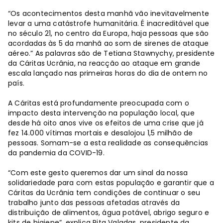
“Os acontecimentos desta manhã vão inevitavelmente
levar a uma catástrofe humanitária. É inacreditável que
no século 21, no centro da Europa, haja pessoas que são
acordadas às 5 da manhã ao som de sirenes de ataque
aéreo.” As palavras são de Tetiana Stawnychy, presidente
da Cáritas Ucrânia, na reacção ao ataque em grande
escala lançado nas primeiras horas do dia de ontem no
país.
A Cáritas está profundamente preocupada com o
impacto desta intervenção na população local, que
desde há oito anos vive os efeitos de uma crise que já
fez 14.000 vítimas mortais e desalojou 1,5 milhão de
pessoas. Somam-se a esta realidade as consequências
da pandemia da COVID-19.
“Com este gesto queremos dar um sinal da nossa
solidariedade para com estas população e garantir que a
Cáritas da Ucrânia tem condições de continuar o seu
trabalho junto das pessoas afetadas através da
distribuição de alimentos, água potável, abrigo seguro e
kits de higiene”, explica Rita Valadas, presidente da