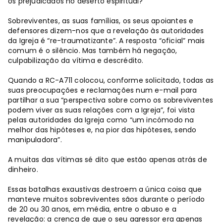
os prejudicados no deserto espiritual?
Sobreviventes, as suas famílias, os seus apoiantes e
defensores dizem-nos que a revelação às autoridades
da Igreja é “re-traumatizante”. A resposta “oficial” mais
comum é o silêncio. Mas também há negação,
culpabilização da vítima e descrédito.
Quando a RC-A711 colocou, conforme solicitado, todas as
suas preocupações e reclamações num e-mail para
partilhar a sua “perspectiva sobre como os sobreviventes
podem viver as suas relações com a Igreja”, foi vista
pelas autoridades da Igreja como “um incómodo na
melhor das hipóteses e, na pior das hipóteses, sendo
manipuladora”.
A muitas das vítimas sé dito que estão apenas atrás de
dinheiro.
Essas batalhas exaustivas destroem a única coisa que
manteve muitos sobreviventes sãos durante o período
de 20 ou 30 anos, em média, entre o abuso e a
revelação: a crença de que o seu agressor era apenas