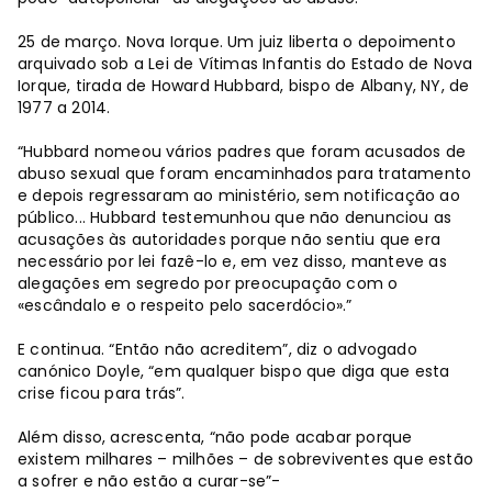
25 de março. Nova Iorque. Um juiz liberta o depoimento
arquivado sob a Lei de Vítimas Infantis do Estado de Nova
Iorque, tirada de Howard Hubbard, bispo de Albany, NY, de
1977 a 2014.
“Hubbard nomeou vários padres que foram acusados ​​de
abuso sexual que foram encaminhados para tratamento
e depois regressaram ao ministério, sem notificação ao
público... Hubbard testemunhou que não denunciou as
acusações às autoridades porque não sentiu que era
necessário por lei fazê-lo e, em vez disso, manteve as
alegações em segredo por preocupação com o
«escândalo e o respeito pelo sacerdócio».”
E continua. “Então não acreditem”, diz o advogado
canónico Doyle, “em qualquer bispo que diga que esta
crise ficou para trás”.
Além disso, acrescenta, “não pode acabar porque
existem milhares – milhões – de sobreviventes que estão
a sofrer e não estão a curar-se”-