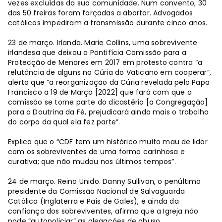
vezes excluídas da sua comunidade. Num convento, 30
das 50 freiras foram forçadas a abortar. Advogados
católicos impediram a transmissão durante cinco anos.
23 de março. Irlanda. Marie Collins, uma sobrevivente
irlandesa que deixou a Pontifícia Comissão para a
Protecção de Menores em 2017 em protesto contra “a
relutância de alguns na Cúria do Vaticano em cooperar”,
alerta que “a reorganização da Cúria revelada pelo Papa
Francisco a 19 de Março [2022] que fará com que a
comissão se torne parte do dicastério [a Congregação]
para a Doutrina da Fé, prejudicará ainda mais o trabalho
do corpo da qual ela fez parte”.
Explica que o “CDF tem um histórico muito mau de lidar
com os sobreviventes de uma forma carinhosa e
curativa; que não mudou nos últimos tempos”.
24 de março. Reino Unido. Danny Sullivan, o penúltimo
presidente da Comissão Nacional de Salvaguarda
Católica (Inglaterra e País de Gales), e ainda da
confiança dos sobreviventes, afirma que a Igreja não
pode “autopoliciar” as alegações de abuso.