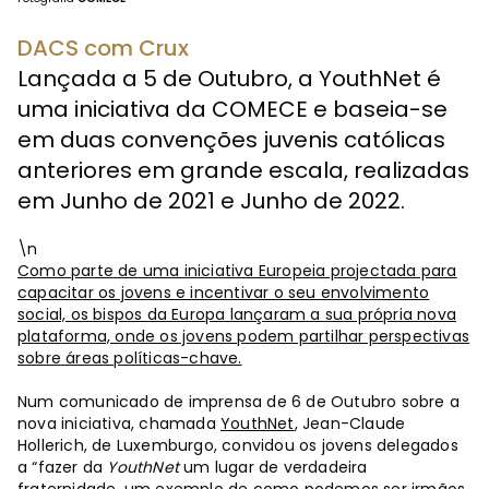
DACS com Crux
Lançada a 5 de Outubro, a YouthNet é
uma iniciativa da COMECE e baseia-se
em duas convenções juvenis católicas
anteriores em grande escala, realizadas
em Junho de 2021 e Junho de 2022.
\n
Como parte de uma iniciativa Europeia projectada para
capacitar os jovens e incentivar o seu envolvimento
social, os bispos da Europa lançaram a sua própria nova
plataforma, onde os jovens podem partilhar perspectivas
sobre áreas políticas-chave.
Num comunicado de imprensa de 6 de Outubro sobre a
nova iniciativa, chamada
YouthNet
, Jean-Claude
Hollerich, de Luxemburgo, convidou os jovens delegados
a “fazer da
YouthNet
um lugar de verdadeira
fraternidade, um exemplo de como podemos ser irmãos