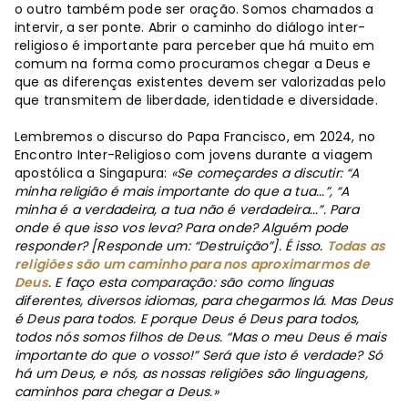
o outro também pode ser oração. Somos chamados a
intervir, a ser ponte. Abrir o caminho do diálogo inter-
religioso é importante para perceber que há muito em
comum na forma como procuramos chegar a Deus e
que as diferenças existentes devem ser valorizadas pelo
que transmitem de liberdade, identidade e diversidade.
Lembremos o discurso do Papa Francisco, em 2024, no
Encontro Inter-Religioso com jovens durante a viagem
apostólica a Singapura:
«Se começardes a discutir: “A
minha religião é mais importante do que a tua...”, “A
minha é a verdadeira, a tua não é verdadeira...”. Para
onde é que isso vos leva? Para onde? Alguém pode
responder? [Responde um: “Destruição”]. É isso.
Todas as
religiões são um caminho para nos aproximarmos de
Deus
. E faço esta comparação: são como línguas
diferentes, diversos idiomas, para chegarmos lá. Mas Deus
é Deus para todos. E porque Deus é Deus para todos,
todos nós somos filhos de Deus. “Mas o meu Deus é mais
importante do que o vosso!” Será que isto é verdade? Só
há um Deus, e nós, as nossas religiões são linguagens,
caminhos para chegar a Deus.»