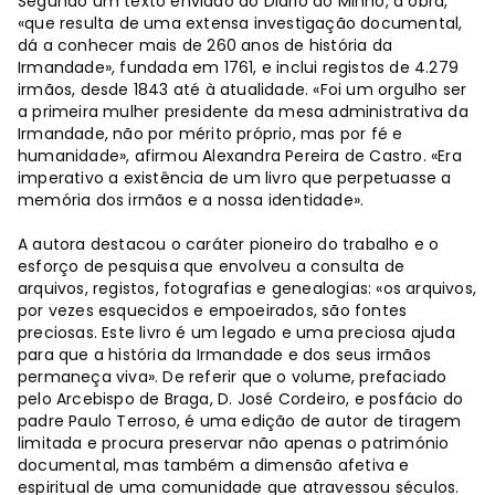
Segundo um texto enviado ao Diário do Minho, a obra,
«que resulta de uma extensa investigação documental,
dá a conhecer mais de 260 anos de história da
Irmandade», fundada em 1761, e inclui registos de 4.279
irmãos, desde 1843 até à atualidade. «Foi um orgulho ser
a primeira mulher presidente da mesa administrativa da
Irmandade, não por mérito próprio, mas por fé e
humanidade», afirmou Alexandra Pereira de Castro. «Era
imperativo a existência de um livro que perpetuasse a
memória dos irmãos e a nossa identidade».
A autora destacou o caráter pioneiro do trabalho e o
esforço de pesquisa que envolveu a consulta de
arquivos, registos, fotografias e genealogias: «os arquivos,
por vezes esquecidos e empoeirados, são fontes
preciosas. Este livro é um legado e uma preciosa ajuda
para que a história da Irmandade e dos seus irmãos
permaneça viva». De referir que o volume, prefaciado
pelo Arcebispo de Braga, D. José Cordeiro, e posfácio do
padre Paulo Terroso, é uma edição de autor de tiragem
limitada e procura preservar não apenas o património
documental, mas também a dimensão afetiva e
espiritual de uma comunidade que atravessou séculos.