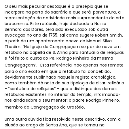
O seu mais peculiar destaque é o presépio que se
incorpora na porta do sacrário e que será, porventura, a
representação da natividade mais surpreendente da arte
bracarense. Este retábulo, hoje dedicado a Nossa
Senhora das Dores, terá sido executado sob outra
evocação no ano de 1755, tal como sugere Robert Smith,
a partir de um apontamento coevo de Manuel Silva
Thadim: “Na Igreja da Congregaçam se poz de novo um
retabolo na capella de S. Anna para santuário de relíquias
e foi feito à custa do Pe. Rodrigo Pinheiro da mesma
Congregaçam”.
Esta referência, não apenas nos remete
para o ano exato em que o retábulo foi concebido,
devidamente sublinhado naquele registo cronológico,
como também dá nota da sua tipologia de altar-relicário
- “santuário de relíquias” - que o distingue dos demais
retábulos existentes no interior do templo, informando-
nos ainda sobre o seu mentor: o padre Rodrigo Pinheiro,
membro da Congregação do Oratório.
Uma outra dúvida fica resolvida neste descritivo, com a
alusão ao orago de Santa Ana, que se tornou na