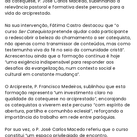
da catequese, P. José Carlos Macedo, sublinhando a
relevância pastoral e formativa deste percurso para a
vida do arciprestado.
Na sua intervenção, Fátima Castro destacou que “o
curso
Ser Catequista
pretende ajudar cada participante
a redescobrir a beleza do chamamento a ser catequista,
não apenas como transmissor de conteúdos, mas como
testemunha viva da fé no seio da comunidade cristã”.
Acrescentou ainda que a formação contínua é hoje
“uma exigência indispensável para responder aos
desafios da evangelização, num contexto social e
cultural em constante mudança”.
O Arcipreste, P. Francisco Medeiros, sublinhou que esta
formação representa “um investimento claro na
qualidade da catequese no arciprestado”, encorajando
os catequistas a viverem este percurso “com espírito de
abertura, partilha e comunhão eclesial”, reforçando a
importância do trabalho em rede entre paróquias.
Por sua vez, o P. José Carlos Macedo referiu que o curso
constitui “um espaço privilegiado de encontro,