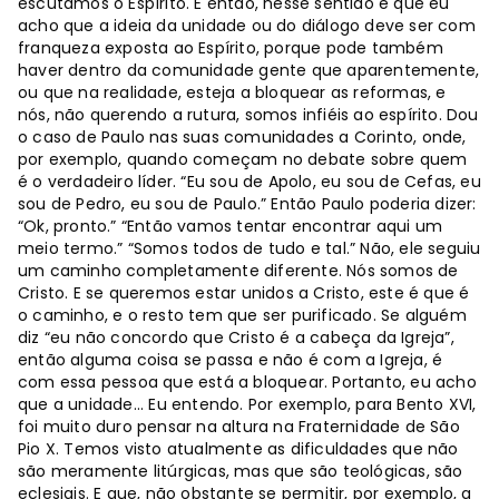
escutamos o Espírito. E então, nesse sentido é que eu
acho que a ideia da unidade ou do diálogo deve ser com
franqueza exposta ao Espírito, porque pode também
haver dentro da comunidade gente que aparentemente,
ou que na realidade, esteja a bloquear as reformas, e
nós, não querendo a rutura, somos infiéis ao espírito. Dou
o caso de Paulo nas suas comunidades a Corinto, onde,
por exemplo, quando começam no debate sobre quem
é o verdadeiro líder. “Eu sou de Apolo, eu sou de Cefas, eu
sou de Pedro, eu sou de Paulo.” Então Paulo poderia dizer:
“Ok, pronto.” “Então vamos tentar encontrar aqui um
meio termo.” “Somos todos de tudo e tal.” Não, ele seguiu
um caminho completamente diferente. Nós somos de
Cristo. E se queremos estar unidos a Cristo, este é que é
o caminho, e o resto tem que ser purificado. Se alguém
diz “eu não concordo que Cristo é a cabeça da Igreja”,
então alguma coisa se passa e não é com a Igreja, é
com essa pessoa que está a bloquear. Portanto, eu acho
que a unidade... Eu entendo. Por exemplo, para Bento XVI,
foi muito duro pensar na altura na Fraternidade de São
Pio X. Temos visto atualmente as dificuldades que não
são meramente litúrgicas, mas que são teológicas, são
eclesiais. E que, não obstante se permitir, por exemplo, a