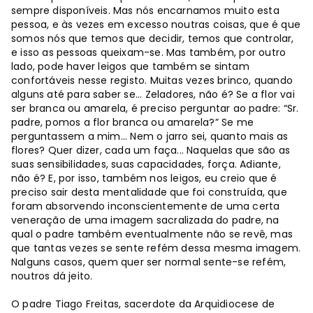
sempre disponíveis. Mas nós encarnamos muito esta
pessoa, e às vezes em excesso noutras coisas, que é que
somos nós que temos que decidir, temos que controlar,
e isso as pessoas queixam-se. Mas também, por outro
lado, pode haver leigos que também se sintam
confortáveis nesse registo. Muitas vezes brinco, quando
alguns até para saber se... Zeladores, não é? Se a flor vai
ser branca ou amarela, é preciso perguntar ao padre: “Sr.
padre, pomos a flor branca ou amarela?” Se me
perguntassem a mim... Nem o jarro sei, quanto mais as
flores? Quer dizer, cada um faça... Naquelas que são as
suas sensibilidades, suas capacidades, força. Adiante,
não é? E, por isso, também nos leigos, eu creio que é
preciso sair desta mentalidade que foi construída, que
foram absorvendo inconscientemente de uma certa
veneração de uma imagem sacralizada do padre, na
qual o padre também eventualmente não se revê, mas
que tantas vezes se sente refém dessa mesma imagem.
Nalguns casos, quem quer ser normal sente-se refém,
noutros dá jeito.
O padre Tiago Freitas, sacerdote da Arquidiocese de