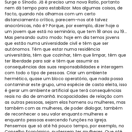
Surge o Sínodo. Já é preciso uma nova Ratio, portanto
nem dá tempo para estabilizar. Mas algumas coisas, de
facto, quando nós olhamos com um certo
distanciamento crítico, parecem-nos até talvez
anacrónicas, não é? Porque, por exemplo, dizer hoje a
um jovem que está no seminário, que tem 18 anos ou 19…
Mas pensando outro modo: hoje em dia temos jovens
que estão numa universidade civil e têm que ser
autónomos. Têm que estar numa residência
universitária, têm que cozinhar, têm que limpar, têm que
ter liberdade para sair e têm que assumir as
consequências das suas responsabilidades e interagem
com todo o tipo de pessoas. Criar um ambiente
hermético, quase um bloco operatório, que nada possa
contaminar este grupo, uma espécie de casta eleita, isso
é gerar um ambiente artificial que terá consequências
reais no dia de amanhã. Incapacidades de relação com
as outras pessoas, sejam elas homens ou mulheres, mas
também com as mulheres, de poder dialogar, também
de reconhecer o seu valor enquanto mulheres e
enquanto pessoas exercendo funções na Igreja.
Pensemos que só até há pouco tempo, por exemplo, no
Conselho Económico, pudessem ter mulheres. Que até