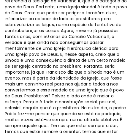
referência a teologia do Vaticano II, que é a categoria do
povo de Deus. Portanto, uma Igreja sinodal é todo o povo
de Deus. Creio que pode ser perigoso também dizer,
inferiorizar ou colocar de lado os presbíteros para
sobrevalorizar os leigos, numa espécie de tentativa de
contrabalançar as coisas. Agora, mesmo já passados
tantos anos, com 50 anos do Concílio Vaticano II, a
verdade é que ainda não conseguimos passar
mentalmente de uma Igreja hierárquica clerical para
uma Igreja povo de Deus. E, nesse aspeto, creio que o
Sínodo é uma consequência direta de um certo modelo
de ser Igreja centrado no presbítero. Portanto, seria
importante, já que Francisco diz que o Sínodo não é um
evento, mas é parte da identidade da Igreja, que fosse
mais um caminho real para nos ajudar a todos a nos
convertermos a esse modelo de uma Igreja que é povo
de Deus. Presbíteros? Talvez o lado onde é maior o
esforço. Porque é toda a construção social, pessoal,
eclesial, daquilo que é o presbítero. No outro dia, o padre
Pablo fez-me pensar que quando se está na paróquia,
muitas vezes está-se sempre numa atitude oblativa. É
sempre aquele que... Temos que estar sempre a dar,
temos que estar sempre a orientar, temos que estar