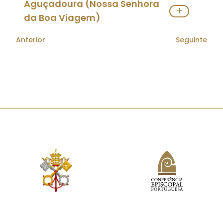
Aguçadoura (Nossa Senhora
Pároco(s):
Padre
Elias Amaral
da Boa Viagem)
Ver Paróquia
Orago:
Nossa Senhora da Boa Viagem
Anterior
Seguinte
Pároco(s):
Padre
Paulo Sérgio Rodrigues da Silva
Ver Paróquia