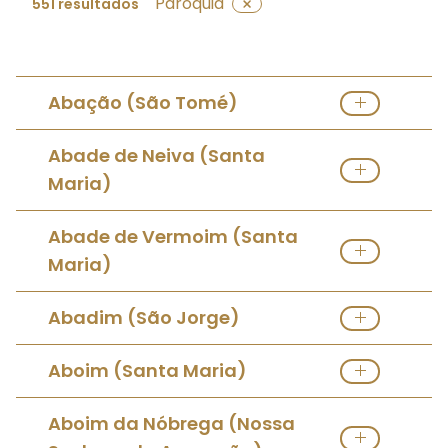
Paróquia
551 resultados
Abação (São Tomé)
Orago:
São Tomé
Abade de Neiva (Santa
Pároco(s):
Padre
José Manuel da Costa Teixeira
Maria)
Ver Paróquia
Orago:
Santa Maria
Abade de Vermoim (Santa
Pároco(s):
Padre
Victor Manuel Gonçalves Ferros, CSsp
Maria)
Ver Paróquia
Orago:
Santa Maria
Abadim (São Jorge)
Pároco(s):
Padre
Manuel António de Sá Lopes
Orago:
São Jorge
Aboim (Santa Maria)
Ver Paróquia
Pároco(s):
Padre
José Augusto Gomes Ribeiro
Orago:
Santa Maria
Aboim da Nóbrega (Nossa
Ver Paróquia
Pároco(s):
Padre
José Carlos Ferreira Pereira