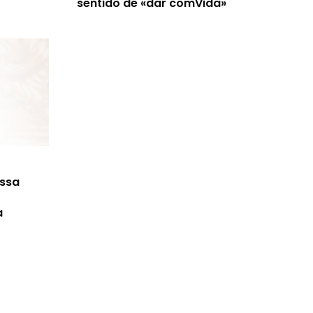
sentido de «dar comVida»
ossa
a