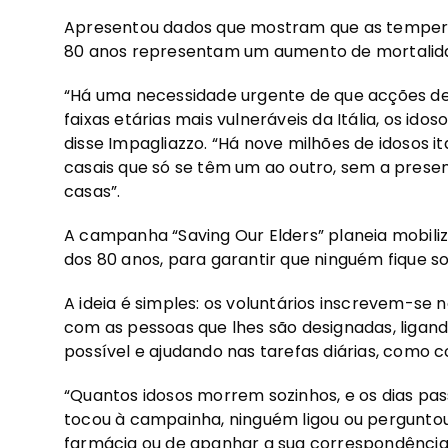
Apresentou dados que mostram que as tempera
80 anos representam um aumento de mortalid
“Há uma necessidade urgente de que acções d
faixas etárias mais vulneráveis ​​da Itália, os 
disse Impagliazzo. “Há nove milhões de idosos i
casais que só se têm um ao outro, sem a presen
casas”.
A campanha “Saving Our Elders” planeia mobiliza
dos 80 anos, para garantir que ninguém fique s
A ideia é simples: os voluntários inscrevem-
com as pessoas que lhes são designadas, ligan
possível e ajudando nas tarefas diárias, como
“Quantos idosos morrem sozinhos, e os dias 
tocou à campainha, ninguém ligou ou pergunto
farmácia ou de apanhar a sua correspondência?