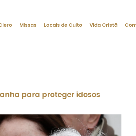
Clero
Missas
Locais de Culto
Vida Cristã
Con
anha para proteger idosos