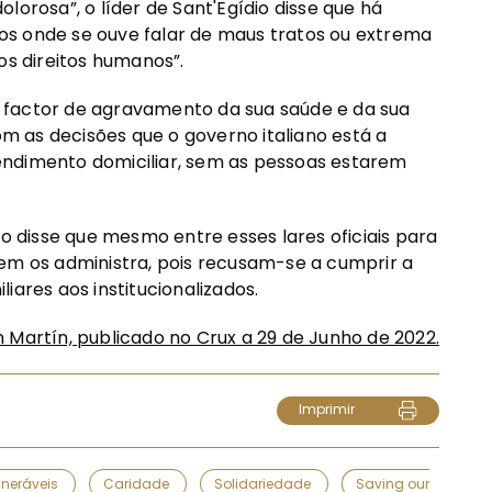
lorosa”, o líder de Sant'Egídio disse que há
dos ​​onde se ouve falar de maus tratos ou extrema
os direitos humanos”.
um factor de agravamento da sua saúde e da sua
com as decisões que o governo italiano está a
endimento domiciliar, sem as pessoas estarem
zo disse que mesmo entre esses lares oficiais para
uem os administra, pois recusam-se a cumprir a
iares aos institucionalizados.
n Martín, publicado no Crux a 29 de Junho de 2022.
Imprimir
lneráveis
Caridade
Solidariedade
Saving our