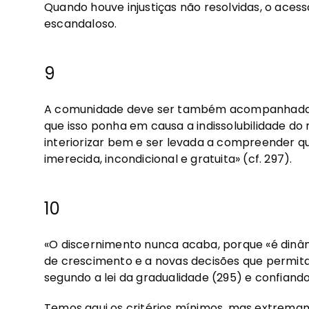
Quando houve injustiças não resolvidas, o ace
escandaloso.
9
A comunidade deve ser também acompanhada pa
que isso ponha em causa a indissolubilidade do
interiorizar bem e ser levada a compreender qu
imerecida, incondicional e gratuita» (cf. 297).
10
«O discernimento nunca acaba, porque «é din
de crescimento e a novas decisões que permitam
segundo a lei da gradualidade (295) e confiando
Temos aqui os critérios mínimos, mas extremam