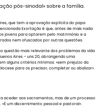
tação pós-sinodal» sobre a família.
res, que tem a aprovação explícita do papa
mencionada Exortação é que, antes de mais nada:
os jovens para optarem pelo matrimónio e a
urados nem ofuscados por outras questões.
 a questão mais relevante dos problemas da vida
e Buenos Aires – uns 20, abrangendo uma
m alguns critérios mínimos: «sem prejuízo da
iocese para os precisar, completar ou abalizar».
ra aceder aos sacramentos, mas de um processo
«É um discernimento pessoal e pastoral».