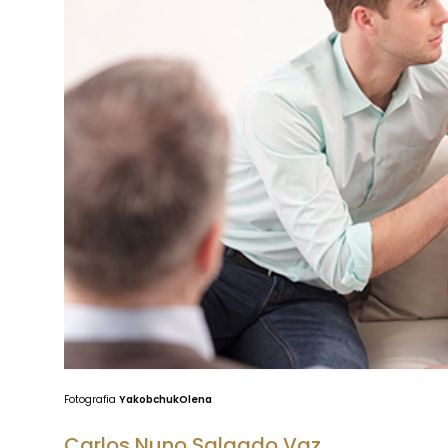
Fotografia
YakobchukOlena
Carlos Nuno Salgado Vaz