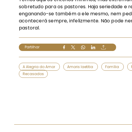
sobretudo para os pastores. Haja seriedade e r
enganando-se também a ele mesmo, nem pede
acontecerá sempre, infelizmente. Não pode ne
pastoral.
Partilhar
A Alegria do Amor
Amoris laetitia
Família
Recasados