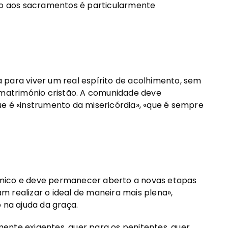
sso aos sacramentos é particularmente
ra viver um real espírito de acolhimento, sem
 matrimónio cristão. A comunidade deve
e é «instrumento da misericórdia», «que é sempre
âmico e deve permanecer aberto a novas etapas
 realizar o ideal de maneira mais plena»,
 na ajuda da graça.
ente exigentes, quer para os penitentes, quer