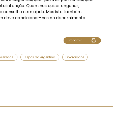
eta intenção. Quem nos quiser enganar,
 conselho nem ajuda. Mas isto também
m deve condicionar-nos no discernimento
Imprimir
Nulidade
Bispos da Argentina
Divorciados