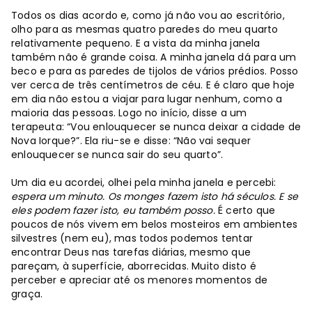
Todos os dias acordo e, como já não vou ao escritório,
olho para as mesmas quatro paredes do meu quarto
relativamente pequeno. E a vista da minha janela
também não é grande coisa. A minha janela dá para um
beco e para as paredes de tijolos de vários prédios. Posso
ver cerca de três centímetros de céu. E é claro que hoje
em dia não estou a viajar para lugar nenhum, como a
maioria das pessoas. Logo no início, disse a um
terapeuta: “Vou enlouquecer se nunca deixar a cidade de
Nova Iorque?”. Ela riu-se e disse: “Não vai sequer
enlouquecer se nunca sair do seu quarto”.
Um dia eu acordei, olhei pela minha janela e percebi:
espera um minuto. Os monges fazem isto há séculos. E se
eles podem fazer isto, eu também posso.
É certo que
poucos de nós vivem em belos mosteiros em ambientes
silvestres (nem eu), mas todos podemos tentar
encontrar Deus nas tarefas diárias, mesmo que
pareçam, à superfície, aborrecidas. Muito disto é
perceber e apreciar até os menores momentos de
graça.