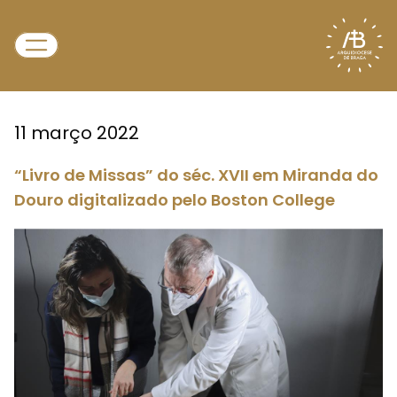
11 março 2022
“Livro de Missas” do séc. XVII em Miranda do
Douro digitalizado pelo Boston College