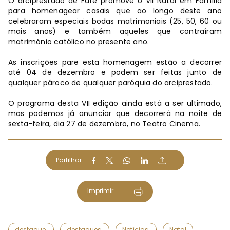
O arciprestado de Fafe promove o VII Natal em Família
para homenagear casais que ao longo deste ano
celebraram especiais bodas matrimoniais (25, 50, 60 ou
mais anos) e também aqueles que contraíram
matrimónio católico no presente ano.
As inscrições pare esta homenagem estão a decorrer
até 04 de dezembro e podem ser feitas junto de
qualquer pároco de qualquer paróquia do arciprestado.
O programa desta VII edição ainda está a ser ultimado,
mas podemos já anunciar que decorrerá na noite de
sexta-feira, dia 27 de dezembro, no Teatro Cinema.
Partilhar
Imprimir
destaque
destaques
Notícias
Natal