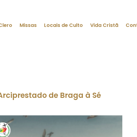
Clero
Missas
Locais de Culto
Vida Cristã
Con
Arciprestado de Braga à Sé